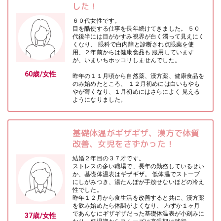
した！
６０代女性です。
目を酷使する仕事を長年続けてきました。 ５０
代後半には目がかすみ視界が白く濁って見えにく
くなり、 眼科で白内障と診断され点眼薬を使
用、２年前からは健康食品も 服用しています
が、いまいちホッコリしませんでした。
60歳/女性
昨年の１１月頃から自然薬、漢方薬、健康食品を
のみ始めたところ、 １２月初めには白いもやも
やが薄くなり、１月初めにはさらによく 見える
ようになりました。
基礎体温がギザギザ、漢方で体質
改善、女児をさずかった！
結婚２年目の３７才です。
ストレスの多い職場で、長年の勤務しているせい
か、基礎体温表はギザギザ。 低体温でストーブ
にしがみつき、湯たんぽが手放せないほどの冷え
性でした。
昨年１２月から食生活を改善すると共に、漢方薬
を飲み始めたら体調がよくなり、 わずか１ヶ月
であんなにギザギザだった基礎体温表が小刻みに
37歳/女性